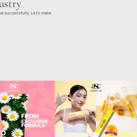
eas
lities
CONNECT WITH US