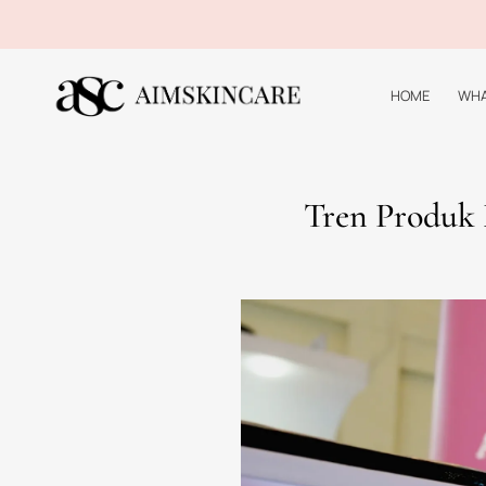
HOME
WHA
Apa Itu Produk Mom a
Produk mom and baby merujuk pada
terakhir, minat terhadap produk in
tentang pentingnya perawatan yang
bayi, seperti pakaian dan mainan, 
Salah satu subkategori yang sering
untuk menciptakan produk berkuali
dapat fokus pada inovasi, pemasar
dan efektivitas. Hal ini mencipta
Selain produk fisik, layanan juga m
konseling. Seiring dengan perkemb
tinggi terus meningkat. Oleh karen
lebih sehat bagi orang tua dan bayi
Secara keseluruhan, kategori prod
orang tua sekarang menginvestasi
baik melalui maklom mom and baby c