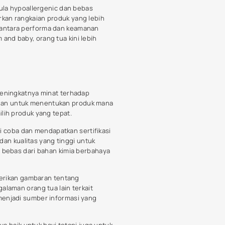
a Africana: More Than
 Enhancement