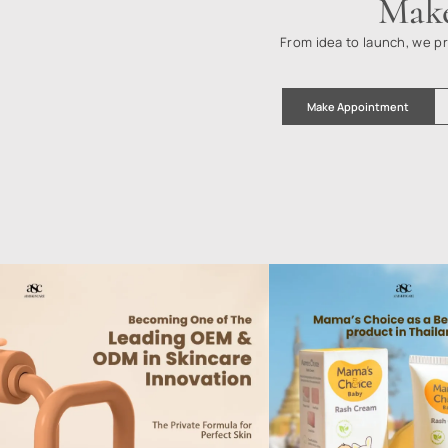
Em
CONSULTATION
Get special offers & more!