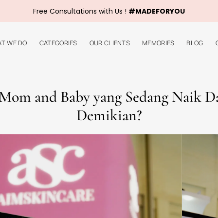
T WE DO
CATEGORIES
OUR CLIENTS
MEMORIES
BLOG
nd Baby?
 kategori barang yang dirancang khusus untuk memenuhi kebutuhan i
i telah meningkat secara signifikan, mencerminkan kesadaran yang lebih
 tepat untuk bayi mereka. Produk tersebut mencakup berbagai macam 
hingga produk perawatan, seperti kosmetik dan pembersih yang aman untu
 diperhatikan adalah maklon produk bayi, yang menawarkan fleksibilit
tas tinggi tanpa perlu mengelola proses produksi secara langsung. 
an, dan distribusi, sambil tetap menjamin bahwa produk yang dihasilk
kan peluang baru bagi banyak pengembang produk yang ingin memasuki 
enjadi bagian dari kategori ini, termasuk dukungan pendidikan untuk or
angan gaya hidup modern, kebutuhan akan informasi yang relevan dan
a itu, tren ini bukan hanya sekedar peningkatan penjualan produk, tet
.
uk mom and baby terus berkembang, didorong oleh kesadaran akan kes
kan waktu dan sumber daya untuk memastikan bahwa mereka memberikan
are maupun produk terkait lainnya.