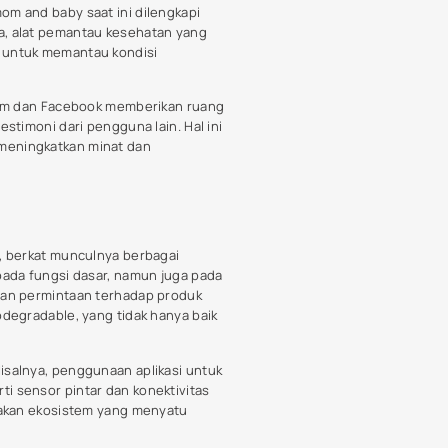
lih produk yang tepat.
ji coba dan mendapatkan sertifikasi
n kualitas yang tinggi untuk
 bebas dari bahan kimia berbahaya
berikan gambaran tentang
laman orang tua lain terkait
menjadi sumber informasi yang
a baik untuk bayi tetapi juga untuk
ami apa yang diberikan kepada bayi
ng tahapan perkembangan berbeda.
produk. Selain itu, situs dan forum
 sesuai dengan kebutuhan. Dengan
lon mom and baby care
, dan