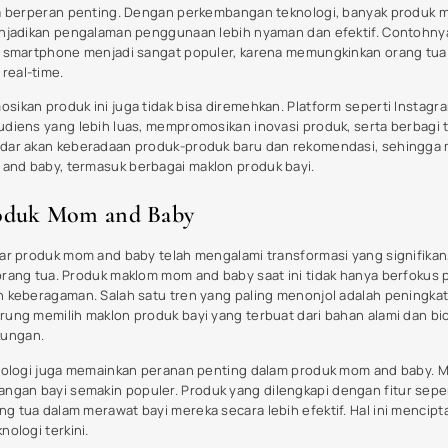
 bayi dan ibu. Berikut beberapa tips yang dapat membantu dalam memi
 adalah keamanan produk. Pastikan produk yang dipilih telah melalui u
duk seperti
maklon produk bayi
harus memenuhi standar keselamatan da
aya yang terlibat. Cari label yang menunjukkan bahwa produk tersebut
lfat.
ktivitas produk yang ditawarkan. Ulasan dari pengguna lain dapat mem
dalam keadaan nyata. Baca berbagai sumber ulasan dan cari tahu penga
anya langsung kepada orang-orang di komunitas parenting juga bisa 
ki bahan alami dan ramah lingkungan. Penggunaan bahan alami tidak hany
elaskan ingredient (bahan) secara detail, sehingga Anda dapat memah
 produk yang sesuai dengan usia bayi, karena kebutuhan masing-masi
atau ahli kesehatan juga bisa menjadi panduan berharga dalam memilih 
ndingan produk dapat membantu Anda menemukan produk yang paling
Anda akan lebih mudah dalam menentukan pilihan yang bijak untuk
mak
erpenuhi dengan baik.
Recent Posts