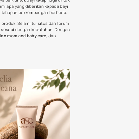
ustry
d successfully. Let’s make