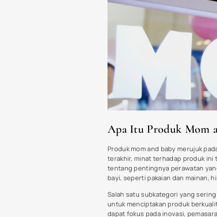
Faktor Penyebab Meni
Peningkatan minat terhadap produk
faktor kunci. Salah satu faktor u
mereka. Produk bayi yang dirancan
popularitas maklon produk bayi yan
Selain itu, tren produk ramah ling
lingkungan dari produk yang mereka
hanya untuk kesehatan bayi mereka
sesuai dengan tren ini, menawarka
Inovasi dalam teknologi produk ju
dengan fitur-fitur canggih yang m
dapat terhubung dengan aplikasi d
kesehatan anak dengan mudah dan 
Peran media sosial dalam mempromo
bagi pengiklan untuk menjangkau au
membuat banyak orang tua lebih s
kepercayaan terhadap produk mom a