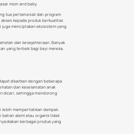
, berkat munculnya berbagai
pada fungsi dasar, namun juga pada
tan permintaan terhadap produk
degradable, yang tidak hanya baik
isalnya, penggunaan aplikasi untuk
i sensor pintar dan konektivitas
ptakan ekosistem yang menyatu
ula hypoallergenic dan bebas
kan rangkaian produk yang lebih
 antara performa dan keamanan
nd baby, orang tua kini lebih
meningkatnya minat terhadap
angan untuk menentukan produk mana