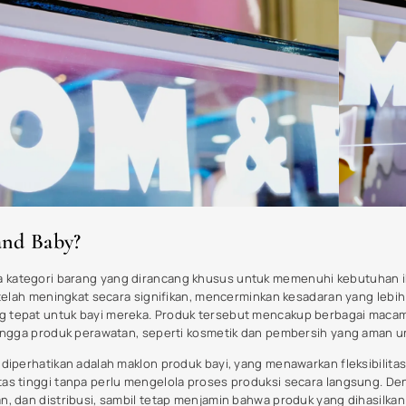
ngkatnya Peminat Produk Mom and Baby
 mom and baby, terutama dalam kategori maklom mom and baby care, 
tama adalah meningkatnya kesadaran orang tua mengenai pentingnya ke
g untuk mematuhi standar keamanan dan kesehatan yang tinggi semak
g menawarkan jaminan kualitas.
kungan juga telah berkontribusi pada peningkatan peminat. Orang tua k
 pilih, dan mereka cenderung memilih barang-barang yang terbuat dari
 tetapi juga untuk menjaga lingkungan. Maklon mom and baby care m
n pilihan yang aman dan bertanggung jawab secara lingkungan.
ga berperan penting. Dengan perkembangan teknologi, banyak produk m
enjadikan pengalaman penggunaan lebih nyaman dan efektif. Contohny
i smartphone menjadi sangat populer, karena memungkinkan orang tu
real-time.
sikan produk ini juga tidak bisa diremehkan. Platform seperti Insta
diens yang lebih luas, mempromosikan inovasi produk, serta berbagi te
adar akan keberadaan produk-produk baru dan rekomendasi, sehingga 
nd baby, termasuk berbagai maklon produk bayi.