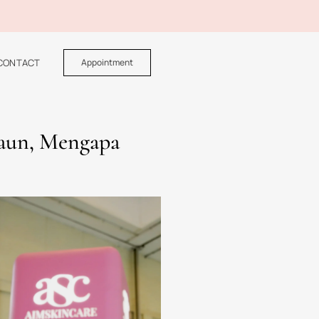
CONTACT
Appointment
bu dan bayi. Dalam beberapa tahun
 besar di kalangan orang tua
item, mulai dari perlengkapan
k kulit sensitif bayi.
as bagi para pengusaha dan merek
Dengan pendekatan maklon, produsen
an memenuhi standar keselamatan
pasar mom and baby.
ang tua pertama kali dan program
 akses kepada produk berkualitas
api juga menciptakan ekosistem yang
ehatan dan kesejahteraan. Banyak
 yang terbaik bagi bayi mereka,