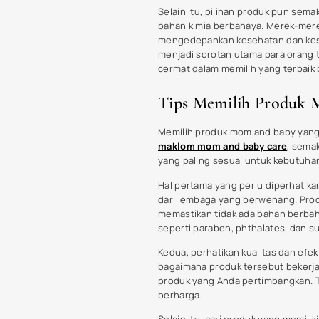
Fluoride 1000 ppm: Stand
Perlindungan Gigi Anak y
Direkomendasikan