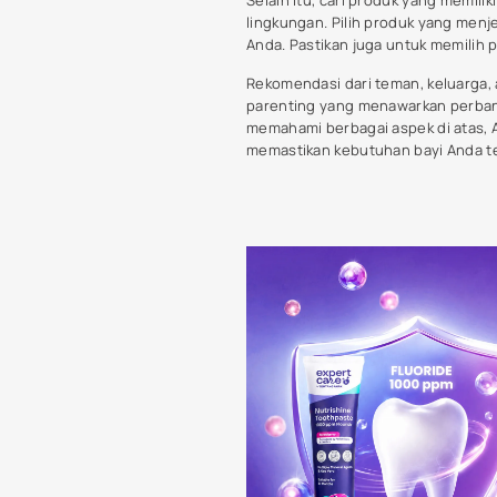
Make
From idea to launch, we p
Make Appointment