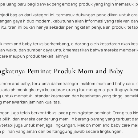
roduk Mom and Baby
sar produk mom and baby telah mengalami transformasi yang signifikan
rang tua. Produk maklom mom and baby saat ini tidak hanya berfokus 
n keberagaman. Salah satu tren yang paling menonjol adalah peningka
ung memilih maklon produk bayi yang terbuat dari bahan alami dan bio
gkungan.
knologi juga memainkan peranan penting dalam produk mom and baby. M
an bayi semakin populer. Produk yang dilengkapi dengan fitur sepert
g tua dalam merawat bayi mereka secara lebih efektif. Hal ini menci
ologi terkini.
akin bervariasi, termasuk produk perawatan bayi yang menawarkan form
k terkemuka seperti Johnson’s Baby dan Pampers telah mulai menawar
lamatan. Dalam hal ini, maklon produk bayi yang memberikan paduan
tua. Dengan terus bertambahnya informasi mengenai anya produk mom a
agi buah hati mereka, menciptakan tren baru di industri ini.
Mom and Baby yang Tepat
tepat adalah langkah penting bagi setiap orang tua. Seiring dengan 
kin banyak pilihan produk yang tersedia, sehingga bisa menjadi tant