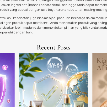
 Your Mark In The Beauty Ind
rovide end-to-end cosmetic manufacturing solutions to build your bran
something beautiful together.
Consultation