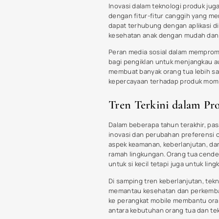
yang paling sesuai untuk kebutuhan
Hal pertama yang perlu diperhatikan
dari lembaga yang berwenang. Pro
memastikan tidak ada bahan berbah
seperti paraben, phthalates, dan su
Kedua, perhatikan kualitas dan efe
bagaimana produk tersebut bekerja 
produk yang Anda pertimbangkan. T
berharga.
Selain itu, cari produk yang memili
lingkungan. Pilih produk yang menj
Anda. Pastikan juga untuk memilih
Rekomendasi dari teman, keluarga, 
parenting yang menawarkan perba
memahami berbagai aspek di atas, 
memastikan kebutuhan bayi Anda t