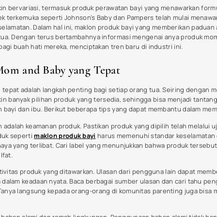
ar
Menyongsong Babak Baru
Kigeli
ang
Industri Kecantikan: Wajib Halal
Breast
Kosmetik Per 17 Oktober 2026