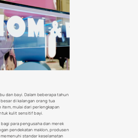
dapat dikaitkan dengan beberapa
sehatan dan keselamatan anak
in dicari, sehingga mendorong
ini lebih memperhatikan dampak
 bahan alami atau organik tidak
enyediakan berbagai produk yang
om and baby saat ini dilengkapi
a, alat pemantau kesehatan yang
a untuk memantau kondisi
gram dan Facebook memberikan ruang
stimoni dari pengguna lain. Hal ini
meningkatkan minat dan