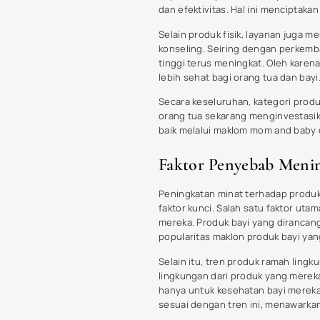
Tren Terkini dalam P
Dalam beberapa tahun terakhir, pa
inovasi dan perubahan preferensi o
aspek keamanan, keberlanjutan, da
ramah lingkungan. Orang tua cender
untuk si kecil tetapi juga untuk lin
Di samping tren keberlanjutan, te
memantau kesehatan dan perkembang
ke perangkat mobile membantu oran
antara kebutuhan orang tua dan tekn
Selain itu, pilihan produk pun sem
bahan kimia berbahaya. Merek-mere
mengedepankan kesehatan dan kese
menjadi sorotan utama para orang 
cermat dalam memilih yang terbaik b
Tips Memilih Produk 
Memilih produk mom and baby yang 
maklom mom and baby care
, sema