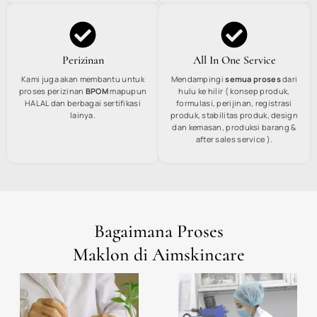
Perizinan
All In One Service
Kami juga akan membantu untuk
Mendampingi
semua proses
dari
proses perizinan
BPOM
mapupun
hulu ke hilir ( konsep produk,
HALAL dan berbagai sertifikasi
formulasi, perijinan, registrasi
lainya.
produk, stabilitas produk, design
dan kemasan, produksi barang &
after sales service ).
Bagaimana Proses
Maklon di Aimskincare