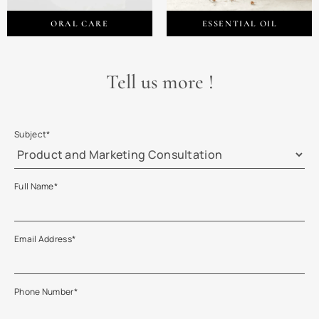
ORAL CARE
ESSENTIAL OIL
Tell us more !
Subject
*
Full Name
*
Email Address
*
Phone Number
*