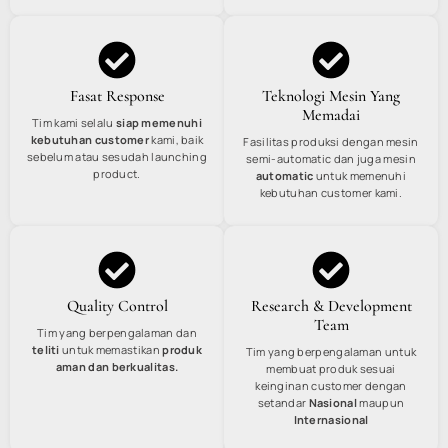
Fasat Response
Teknologi Mesin Yang
Memadai
Tim kami selalu
siap memenuhi
kebutuhan customer
kami, baik
Fasilitas produksi dengan mesin
sebelum atau sesudah launching
semi-automatic dan juga mesin
product.
automatic
untuk memenuhi
kebutuhan customer kami.
Quality Control
Research & Development
Team
Tim yang berpengalaman dan
teliti
untuk memastikan
produk
Tim yang berpengalaman untuk
aman dan berkualitas.
membuat produk sesuai
keinginan customer dengan
setandar
Nasional
maupun
Internasional